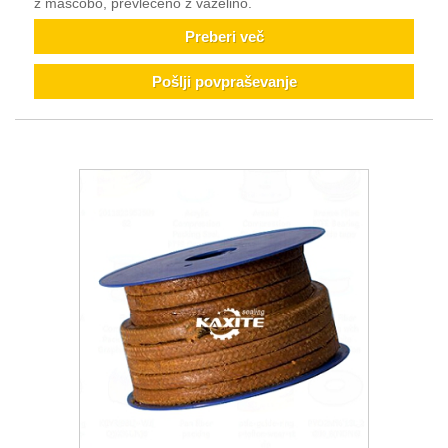
z maščobo, prevlečeno z vazelino.
Preberi več
Pošlji povpraševanje