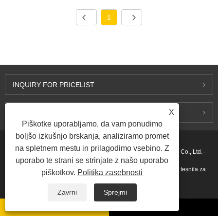
1
INQUIRY FOR PRICELIST
X
KONTAKTIRAJ NAS
Piškotke uporabljamo, da vam ponudimo
boljšo izkušnjo brskanja, analiziramo promet
na spletnem mestu in prilagodimo vsebino. Z
Avtorska pravica © 2015-2026 Ningbo Kaxite Sealing Materials Co., Ltd. -
uporabo te strani se strinjate z našo uporabo
spiralna navita tesnila, ekspandirana grafitna tesnila, obročasta tesnila za
piškotkov.
Politika zasebnosti
spoje, tesnila iz PTFE - vse pravice pridržane.
Zavrni
Sprejmi
Povezave
Sitemap
RSS
XML
Privacy Policy