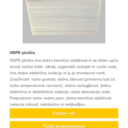
HDPE plošča
HDPE plošča ima dobro kemično stabilnost in se lahko upira
eroziji večine kislin, alkalij, organskih raztopin in vroče vode.
Ima dobro električno izolacijo in jo je enostavno variti.
Značilnosti: nizka gostota; dobra žilavost (primerna tudi za
nizke temperaturne razmere); dobra raztegljivost; dobra
električna in dielektrična izolacija; nizka absorpcija vode;
Prepustnost nizke vodne pare; dobra kemična stabilnost;
natezna trdnost; netoksično in neškodljivo.
Preberi več
Pošlji povpraševanje