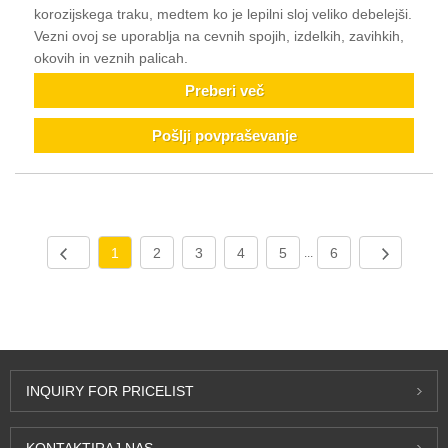
korozijskega traku, medtem ko je lepilni sloj veliko debelejši.
Vezni ovoj se uporablja na cevnih spojih, izdelkih, zavihkih,
okovih in veznih palicah.
Preberi več
Pošlji povpraševanje
1
2
3
4
5
6
...
INQUIRY FOR PRICELIST
KONTAKTIRAJ NAS